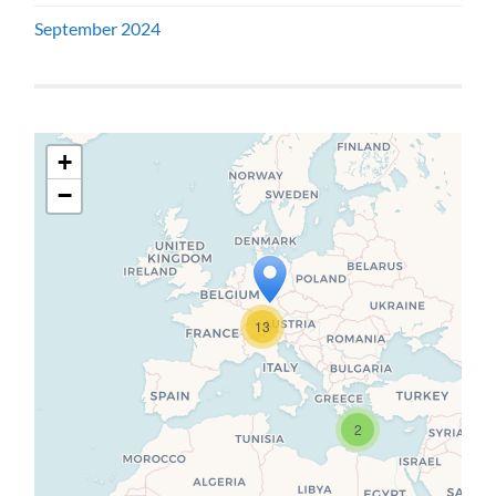
September 2024
+
−
Travelers' Map wird geladen …
13
Wenn du dies siehst, nachdem
deine Seite vollständig geladen
wurde, fehlen leafletJS-Dateien.
2