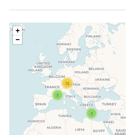
+
−
Travelers' Map wird geladen …
Wenn du dies siehst, nachdem
12
deine Seite vollständig geladen
wurde, fehlen leafletJS-Dateien.
2
2