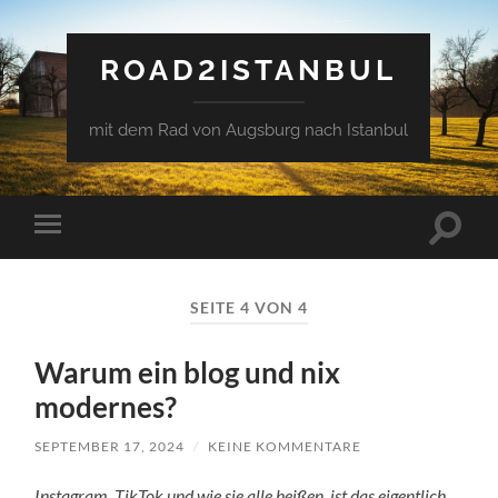
ROAD2ISTANBUL
mit dem Rad von Augsburg nach Istanbul
Suchfe
Mobile-
ein-/a
Menü
ein-/ausblenden
SEITE 4 VON 4
Warum ein blog und nix
modernes?
SEPTEMBER 17, 2024
/
KEINE KOMMENTARE
Instagram, TikTok und wie sie alle heißen, ist das eigentlich