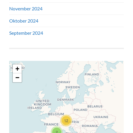
November 2024
Oktober 2024
September 2024
+
−
Travelers' Map wird geladen …
Wenn du dies siehst, nachdem
12
deine Seite vollständig geladen
wurde, fehlen leafletJS-Dateien.
2