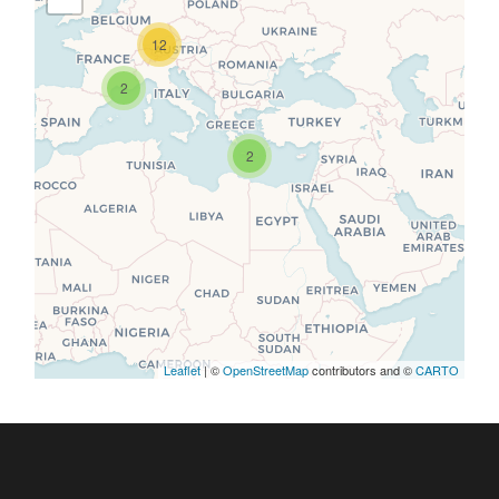
12
2
Travelers' Map wird geladen …
Wenn du dies siehst, nachdem
2
deine Seite vollständig geladen
wurde, fehlen leafletJS-Dateien.
Leaflet
| ©
OpenStreetMap
contributors and ©
CARTO